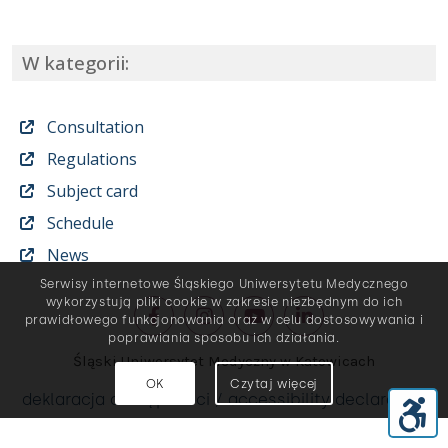
W kategorii:
Consultation
Regulations
Subject card
Schedule
News
Serwisy internetowe Śląskiego Uniwersytetu Medycznego
wykorzystują pliki cookie w zakresie niezbędnym do ich
prawidłowego funkcjonowania oraz w celu dostosowywania i
poprawiania sposobu ich działania.
Śląski Uniwersytet Medyczny w Katowicach
OK
Czytaj więcej
deklaracja dostępności / accessibility declaration